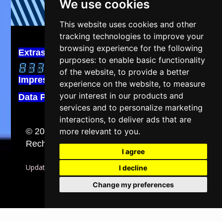
We use cookies
This website uses cookies and other
tracking technologies to improve your
browsing experience for the following
Extras:
purposes:
to enable basic functionality
of the website
,
to provide a better
Impressum
experience on the website
,
to measure
your interest in our products and
Data Protection
services and to personalize marketing
interactions
,
to deliver ads that are
more relevant to you
.
© 2026 www.speedy-chic-chac.com | Alle
Rechte vorbehalten
I agree
Update cookies preferences
I decline
Change my preferences